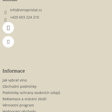
t
í
info
@
vinopristal.cz
+420 603 224 210
Informace
Jak vybrat víno
Obchodní podmínky
Podmínky ochrany osobních údajů
Reklamace a vrácení zboží
Věrnostní program
Hodnocení obchodu