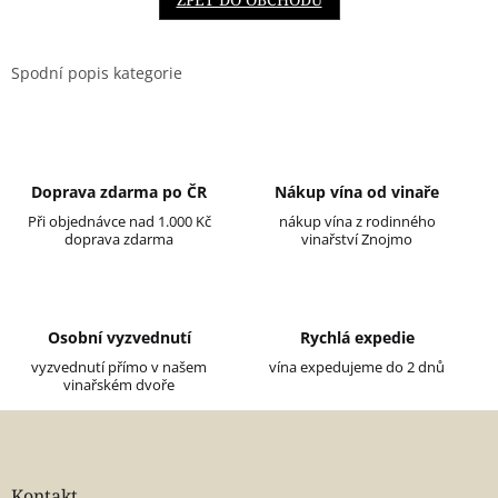
Spodní popis kategorie
Doprava zdarma po ČR
Nákup vína od vinaře
Při objednávce nad 1.000 Kč
nákup vína z rodinného
doprava zdarma
vinařství Znojmo
Osobní vyzvednutí
Rychlá expedie
vyzvednutí přímo v našem
vína expedujeme do 2 dnů
vinařském dvoře
Z
á
p
a
Kontakt