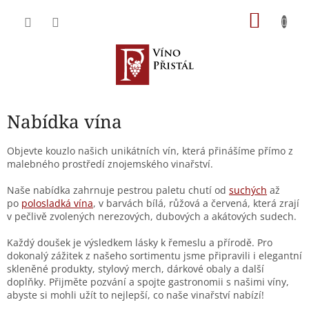
Přejít
NÁKU
na
obsah
KOŠÍK
Nabídka vína
Objevte kouzlo našich unikátních vín, která přinášíme přímo z
malebného prostředí znojemského vinařství.
Naše nabídka zahrnuje pestrou paletu chutí od
suchých
až
po
polosladká vína
, v barvách bílá, růžová a červená, která zrají
v pečlivě zvolených nerezových, dubových a akátových sudech.
Každý doušek je výsledkem lásky k řemeslu a přírodě. Pro
dokonalý zážitek z našeho sortimentu jsme připravili i elegantní
skleněné produkty, stylový merch, dárkové obaly a další
doplňky. Přijměte pozvání a spojte gastronomii s našimi víny,
abyste si mohli užít to nejlepší, co naše vinařství nabízí!