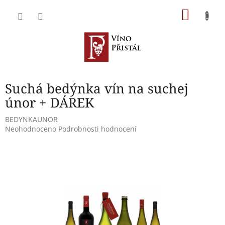
Přejít
NÁKU
na
obsah
KOŠÍK
Suchá bedýnka vín na suchej
únor + DÁREK
BEDYNKAUNOR
Průměrné
Neohodnoceno
Podrobnosti hodnocení
hodnocení
produktu
je
0,0
z
5
hvězdiček.