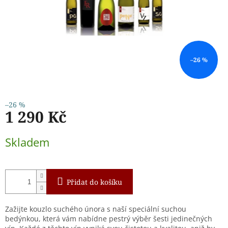
–26 %
–26 %
1 290 Kč
Měrná
Skladem
cena:
Přidat do košíku
Zažijte kouzlo suchého února s naší speciální suchou
bedýnkou, která vám nabídne pestrý výběr šesti jedinečných