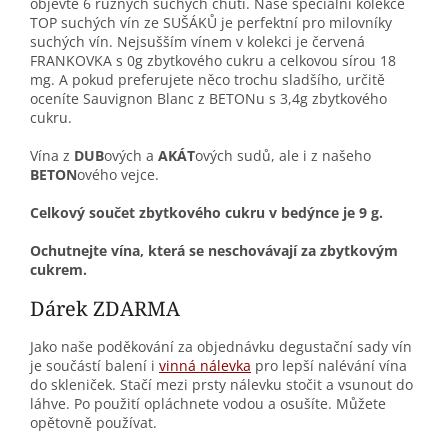
objevte 6 různých suchých chutí. Naše speciální kolekce
TOP suchých vín ze SUŠÁKŮ je perfektní pro milovníky
suchých vín. Nejsušším vínem v kolekci je červená
FRANKOVKA s 0g zbytkového cukru a celkovou sírou 18
mg. A pokud preferujete něco trochu sladšího, určitě
oceníte Sauvignon Blanc z BETONu s 3,4g zbytkového
cukru.
Vína z
DUB
ových a
AKÁT
ových sudů, ale i z našeho
BETON
ového vejce.
Celkový součet zbytkového cukru v bedýnce je 9 g.
Ochutnejte vína, která se neschovávají za zbytkovým
cukrem.
Dárek ZDARMA
Jako naše poděkování za objednávku degustační sady vín
je součástí balení i
vinná nálevka
pro lepší nalévání vína
do skleniček. Stačí
mezi prsty nálevku stočit a vsunout do
láhve. Po použití opláchnete vodou a osušíte. Můžete
opětovně používat.