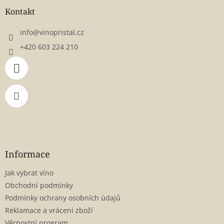
a
Kontakt
t
í
info
@
vinopristal.cz
+420 603 224 210
Informace
Jak vybrat víno
Obchodní podmínky
Podmínky ochrany osobních údajů
Reklamace a vrácení zboží
Věrnostní program