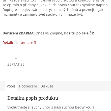
vín. Každé z těchto vín vyniká svou čistotou a kvalitou, aniž by
se opíralo o přidaný cukr – jejich pravá chuť tak vynikne naplno.
Dopřejte si objevování pestrých suchých tónů a poznejte, jak
rozmanitý a zajímavý svět suchých vín může být.
Doručení ZDARMA:
Dnes ve Znojmě,
Pozítří
po celé ČR
Detailní informace
ZEPTAT SE
Popis
Hodnocení
Diskuze
Detailní popis produktu
Vychutnejte si suchý únor s naší suchou bedýnkou a