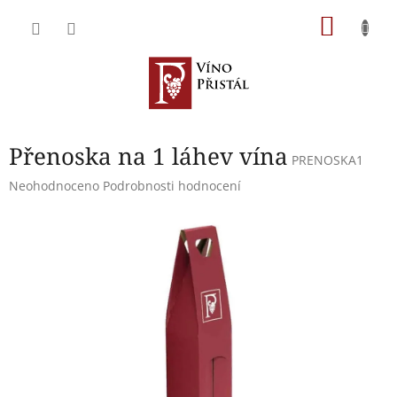
Přejít
NÁKU
na
obsah
KOŠÍK
Přenoska na 1 láhev vína
PRENOSKA1
Průměrné
Neohodnoceno
Podrobnosti hodnocení
hodnocení
produktu
je
0,0
z
5
hvězdiček.