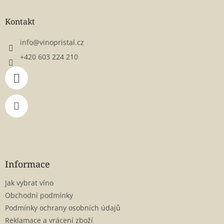
p
a
Kontakt
t
í
info
@
vinopristal.cz
+420 603 224 210
Informace
Jak vybrat víno
Obchodní podmínky
Podmínky ochrany osobních údajů
Reklamace a vrácení zboží