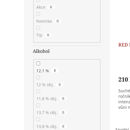
i
r
s
o
Akce
0
p
d
r
u
Novinka
0
o
k
d
t
Tip
0
u
ů
k
RED 
Alkohol
t
ů
12,1 %
1
210
12 % obj.
0
Suché
roční
11,8 % obj.
0
inten
vůni n
13,7 % obj.
0
ovoce,
13,8 % obj.
0
Spodní 