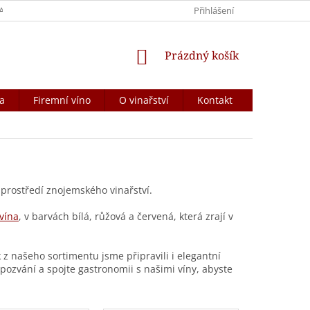
ANY OSOBNÍCH ÚDAJŮ
REKLAMACE A VRÁCENÍ ZBOŽÍ
Přihlášení
VĚRNOS
NÁKUPNÍ
Prázdný košík
KOŠÍK
a
Firemní víno
O vinařství
Kontakt
prostředí znojemského vinařství.
vína
, v barvách bílá, růžová a červená, která zrají v
 z našeho sortimentu jsme připravili i elegantní
pozvání a spojte gastronomii s našimi víny, abyste