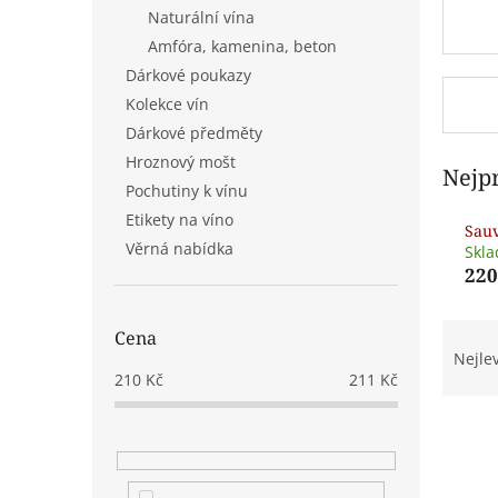
n
Naturální vína
e
Amfóra, kamenina, beton
l
Dárkové poukazy
Kolekce vín
Dárkové předměty
Hroznový mošt
Nejp
Pochutiny k vínu
Etikety na víno
Sauv
Věrná nabídka
Skl
220
Ř
Cena
a
Nejle
z
210
Kč
211
Kč
e
V
n
ý
í
p
p