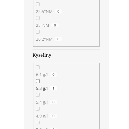
22,5°NM
0
25°NM
0
26,2°NM
0
Kyseliny
6,1 g/l
0
5,3 g/l
1
5,4 g/l
0
4,9 g/l
0