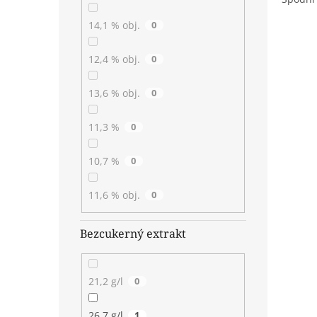
14,1 % obj.
0
12,4 % obj.
0
13,6 % obj.
0
11,3 %
0
10,7 %
0
11,6 % obj.
0
Bezcukerný extrakt
21,2 g/l
0
26,7 g/l
1