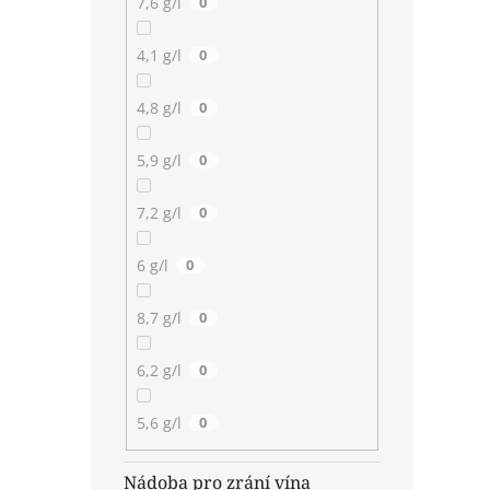
7,6 g/l
0
4,1 g/l
0
4,8 g/l
0
5,9 g/l
0
7,2 g/l
0
6 g/l
0
8,7 g/l
0
6,2 g/l
0
5,6 g/l
0
Nádoba pro zrání vína