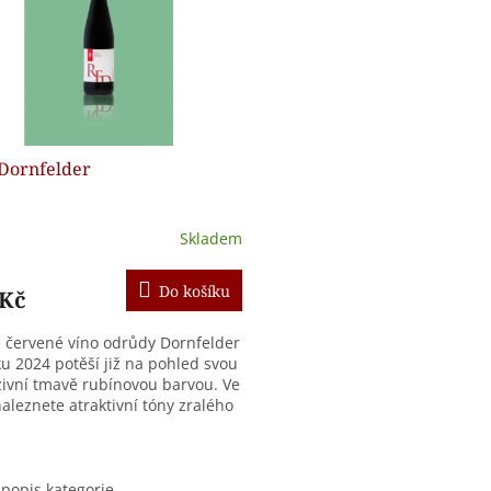
Dornfelder
Skladem
Do košíku
 Kč
 červené víno odrůdy Dornfelder
ku 2024 potěší již na pohled svou
zivní tmavě rubínovou barvou. Ve
aleznete atraktivní tóny zralého
 které se v chuti...
O
v
popis kategorie