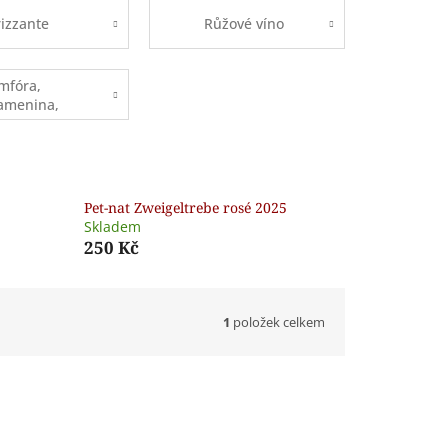
rizzante
Růžové víno
mfóra,
amenina,
eton
Pet-nat Zweigeltrebe rosé 2025
Skladem
250 Kč
1
položek celkem