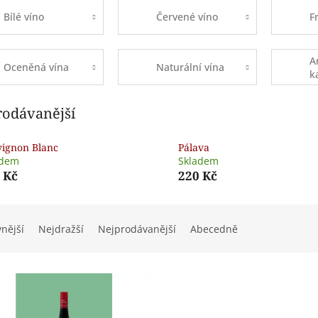
Bílé víno
Červené víno
F
A
Oceněná vína
Naturální vína
k
b
rodávanější
ignon Blanc
Pálava
adem
Skladem
 Kč
220 Kč
vnější
Nejdražší
Nejprodávanější
Abecedně