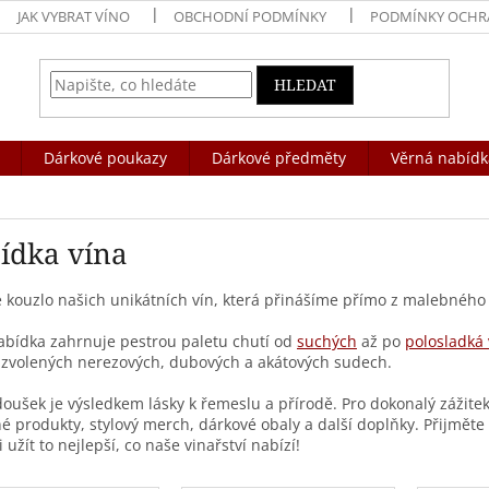
JAK VYBRAT VÍNO
OBCHODNÍ PODMÍNKY
PODMÍNKY OCHR
HLEDAT
Dárkové poukazy
Dárkové předměty
Věrná nabídk
ídka vína
 kouzlo našich unikátních vín, která přinášíme přímo z malebného 
bídka zahrnuje pestrou paletu chutí od
suchých
až po
polosladká 
 zvolených nerezových, dubových a akátových sudech.
oušek je výsledkem lásky k řemeslu a přírodě. Pro dokonalý zážitek
é produkty, stylový merch, dárkové obaly a další doplňky. Přijměte 
 užít to nejlepší, co naše vinařství nabízí!