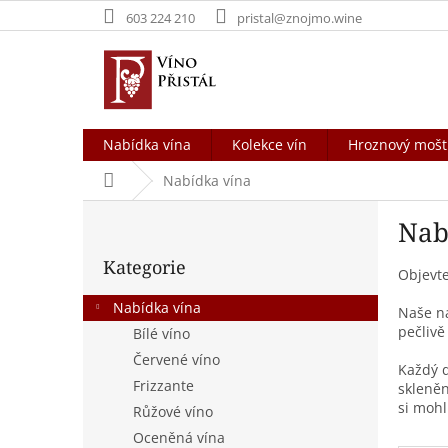
Přejít
603 224 210
pristal@znojmo.wine
na
obsah
Nabídka vína
Kolekce vín
Hroznový mošt
Domů
Nabídka vína
P
Nab
o
Přeskočit
s
Kategorie
kategorie
t
Objevte
r
Nabídka vína
Naše na
a
pečlivě
Bílé víno
n
Červené víno
n
Každý d
í
Frizzante
skleněn
p
si mohli
Růžové víno
a
Oceněná vína