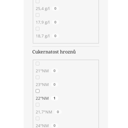
25,4 g/l
0
17,9 g/l
0
18,7 g/l
0
Cukernatost hroznů
21°NM
0
23°NM
0
22°NM
1
21,7°NM
0
24°NM
0